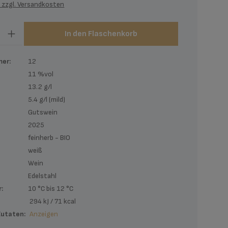
. zzgl. Versandkosten
zahl: Gib den gewünschten Wert ein oder be
In den Flaschenkorb
er:
12
11 %vol
13.2 g/l
5.4 g/l (mild)
Gutswein
2025
feinherb - BIO
weiß
Wein
Edelstahl
:
10 °C bis 12 °C
:
294 kJ / 71 kcal
Zutaten:
Anzeigen