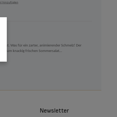
l hinzufügen
inobst. Was für ein zarter, animierender Schmelz! Der
auch zum knackig frischen Sommersalat…
Newsletter