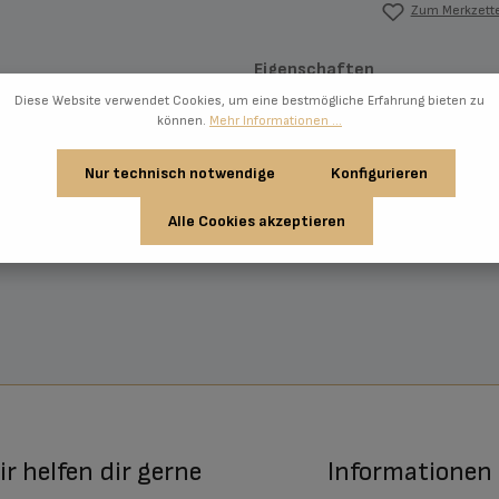
Zum Merkzette
Eigenschaften
Diese Website verwendet Cookies, um eine bestmögliche Erfahrung bieten zu
können.
Mehr Informationen ...
Nur technisch notwendige
Konfigurieren
 goldgelbe, reife Trauben und ein ganz aparter, feiner Duft nach gelbem Ste
milden Säure und einem Hauch eigener Fruchtsüße. Probier ihn unbedingt 
Alle Cookies akzeptieren
r helfen dir gerne
Informationen