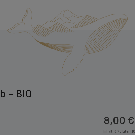
b - BIO
8,00 €
Inhalt:
0.75 Liter
(10