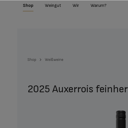
Shop
Weingut
Wir
Warum?
r Suche springen
Zur Hauptnavigation springen
Shop
Weißweine
2025 Auxerrois feinher