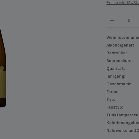
Preise inkl. MwSt
Produkt An
Weinlistennumm
Alkoholgehalt:
Restsüße:
Beerensäure:
Qualität:
Jahrgang:
Geschmack:
Farbe:
Typ:
Fasstyp:
Trinktemperatur
Kalorienangabe
Nährwerte und 