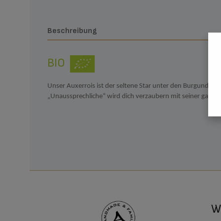
Beschreibung
BIO
Unser Auxerrois ist der seltene Star unter den Burgundern:
„Unaussprechliche“ wird dich verzaubern mit seiner ganz 
Wi