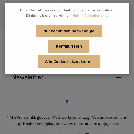
Diese Website verwendet Cookies, um eine bestmögliche
Erfahrung bieten zu können.
Mehr Informationen ...
Nur technisch notwendige
Wir helfen dir gerne
Konfigurieren
Informationen
Alle Cookies akzeptieren
Newsletter
* Alle Preise inkl. gesetzl. Mehrwertsteuer zzgl.
Versandkosten
und
ggf. Nachnahmegebühren, wenn nicht anders angegeben.