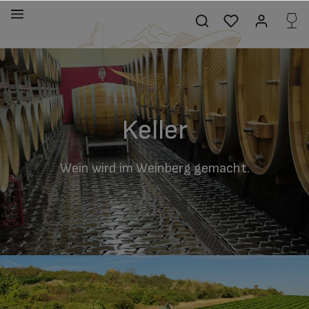
alt springen
Keller
Wein wird im Weinberg gemacht.