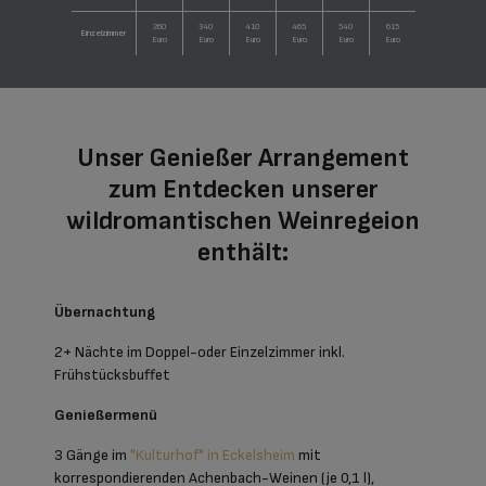
260
340
410
465
540
615
Einzelzimmer
Euro
Euro
Euro
Euro
Euro
Euro
Unser Genießer Arrangement
zum Entdecken unserer
wildromantischen Weinregeion
enthält:
Übernachtung
2+ Nächte im Doppel-oder Einzelzimmer inkl.
Frühstücksbuffet
Genießermenü
3 Gänge im
"Kulturhof" in Eckelsheim
mit
korrespondierenden Achenbach-Weinen (je 0,1 l),