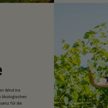
e
en Wind ins
n ökologischen
uenz für die