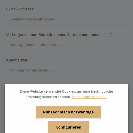
E-Mail-Adresse*
Vertragsnummer (Bestellnummer, Abonnementnummer, ...)*
Kommentar
Diese Website verwendet Cookies, um eine bestmögliche
Erfahrung bieten zu können.
Mehr Informationen ...
Diese Seite ist durch reCAPTCHA geschützt und es gelten die
Nur technisch notwendige
Datenschutzrichtlinie
und
Nutzungsbedingungen
.
Datenschutz
Konfigurieren