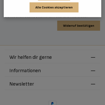
Ich habe die
Datenschutzbestimmungen
zur Kenntnis genommen
und die
AGB
gelesen und bin mit ihnen einverstanden.
Alle Cookies akzeptieren
Die mit einem Stern (*) markierten Felder sind Pflichtfelder.
Widerruf bestätigen
Wir helfen dir gerne
Informationen
Newsletter