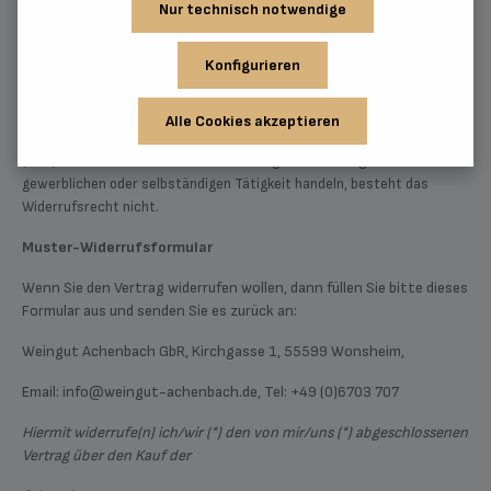
Nur technisch notwendige
deren Empfang.
Konfigurieren
Ende der Widerrufsbelehrung
Alle Cookies akzeptieren
Wenn Sie Unternehmer im Sinne des § 14 Bürgerlichen Gesetzbuches
(BGB) sind und bei Abschluss des Vertrags in Ausübung Ihrer
gewerblichen oder selbständigen Tätigkeit handeln, besteht das
Widerrufsrecht nicht.
Muster-Widerrufsformular
Wenn Sie den Vertrag widerrufen wollen, dann füllen Sie bitte dieses
Formular aus und senden Sie es zurück an:
Weingut Achenbach GbR, Kirchgasse 1, 55599 Wonsheim,
Email: info@weingut-achenbach.de, Tel: +49 (0)6703 707
Hiermit widerrufe(n) ich/wir (*) den von mir/uns (*) abgeschlossenen
Vertrag über den Kauf der