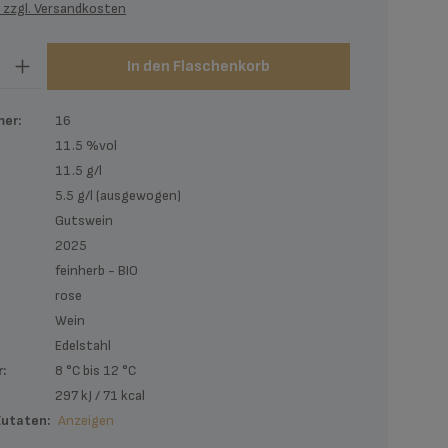
. zzgl. Versandkosten
zahl: Gib den gewünschten Wert ein oder be
In den Flaschenkorb
er:
16
11.5 %vol
11.5 g/l
5.5 g/l (ausgewogen)
Gutswein
2025
feinherb - BIO
rose
Wein
Edelstahl
:
8 °C bis 12 °C
:
297 kJ / 71 kcal
Zutaten:
Anzeigen