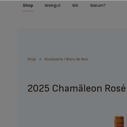
Shop
Weingut
Wir
Warum?
r Suche springen
Zur Hauptnavigation springen
Shop
Roséweine / Blanc de Noir
2025 Chamäleon Rosé 