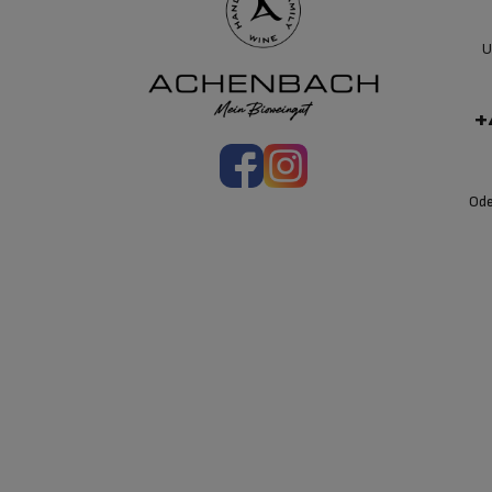
U
+
Ode