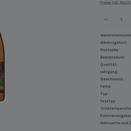
Preise inkl. MwSt
Produkt An
Weinlistennumm
Alkoholgehalt:
Restsüße:
Beerensäure:
Qualität:
Jahrgang:
Geschmack:
Farbe:
Typ:
Fasstyp:
Trinktemperatur
Kalorienangabe
Nährwerte und 