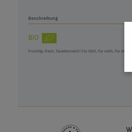
Beschreibung
BIO
Fruchtig, frech, facettenreich! Für Dich, für mich, für ALLE!
Wi