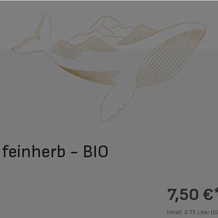
feinherb - BIO
7,50 €
Inhalt:
0.75 Liter
(10