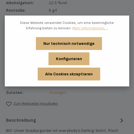
Alkoholgehalt:
12.5 %vol
Restsüße:
6 g/l
Beerensäure:
5.9 g/l (mild)
Diese Website verwendet Cookies, um eine bestmögliche
Qualität:
Gutswein
Erfahrung bieten zu können.
Mehr Informationen ...
Jahrgang:
2025
Geschmack:
trocken - BIO
Nur technisch notwendige
Farbe:
weiß
Typ:
Wein
Konfigurieren
Fasstyp:
Edelstahl
Trinktemperatur:
8 °C bis 10 °C
Alle Cookies akzeptieren
Kalorienangabe:
312 kJ / 75 kcal
Nährwerte und
Zutaten:
Anzeigen
Zum Merkzettel hinzufügen
Beschreibung
BIO Unser Grauburgunder ist everybody’s Darling: leicht, frisch