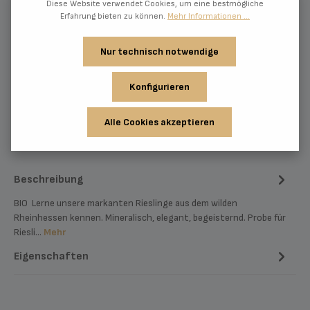
Diese Website verwendet Cookies, um eine bestmögliche
Alkoholgehalt:
12.5 %vol
Erfahrung bieten zu können.
Mehr Informationen ...
Restsüße:
0 g/l
Beerensäure:
0 g/l (mild)
Nur technisch notwendige
Jahrgang:
0
Farbe:
weiß
Konfigurieren
Trinktemperatur:
8 °C bis 12 °C
Kalorienangabe:
308 kJ / 74 kcal
Alle Cookies akzeptieren
Zum Merkzettel hinzufügen
Beschreibung
BIO Lerne unsere markanten Rieslinge aus dem wilden
Rheinhessen kennen. Mineralisch, elegant, begeisternd. Probe für
Riesli…
Mehr
Eigenschaften